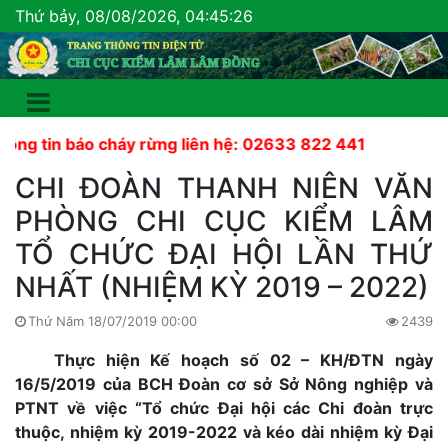
Thứ bảy, 08/08/2026, 04:45:26
 tin báo cháy rừng liên hệ: 02633 822 441
CHI ĐOÀN THANH NIÊN VĂN
PHÒNG CHI CỤC KIỂM LÂM
TỔ CHỨC ĐẠI HỘI LẦN THỨ
NHẤT (NHIỆM KỲ 2019 – 2022)
Thứ Năm 18/07/2019 00:00
2439
Thực hiện Kế hoạch số 02 – KH/ĐTN ngày
16/5/2019 của BCH Đoàn cơ sở Sở Nông nghiệp và
PTNT về việc “Tổ chức Đại hội các Chi đoàn trực
thuộc, nhiệm kỳ 2019-2022 và kéo dài nhiệm kỳ Đại