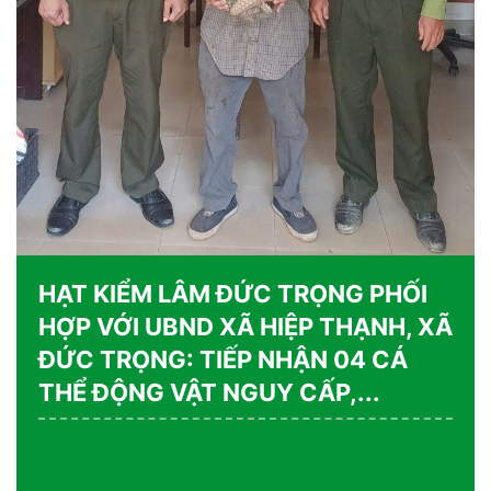
KIỂM LÂM ĐỊA BÀN PHỐI HỢP VỚI
TỔ CÔNG TÁC LIÊN NGÀNH TĂNG
CƯỜNG TUYÊN TRUYỀN, NGĂN
CHẶN VI PHẠM PHÁP LUẬT VỀ...
Hạt Kiểm lâm Tuy Đức tổ chức Lễ công bố Quyết định nghỉ
hưu đối với đồng chí Võ Văn Tâm
“Hạt Kiểm lâm Đức Trọng phối hợp tiếp nhận và bàn giao cá
thể Tê tê Java do người dân tự nguyện giao nộp”.
Chi cục Kiểm lâm tỉnh Lâm Đồng: chuẩn hóa nghiệp vụ để
nâng cao hiệu quả quản lý nhà nước trong công tác quản...
Hành trình trở về rừng của cá thể Kỳ đà hoa