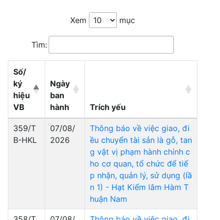
Xem
mục
Tìm:
Số/
ký
Ngày
hiệu
ban
VB
hành
Trích yếu
359/T
07/08/
Thông báo về việc giao, đi
B-HKL
2026
ều chuyển tài sản là gỗ, tan
g vật vị phạm hành chính c
ho cơ quan, tổ chức để tiế
p nhận, quản lý, sử dụng (lầ
n 1) - Hạt Kiểm lâm Hàm T
huận Nam
358/T
07/08/
Thông báo về việc giao, đi