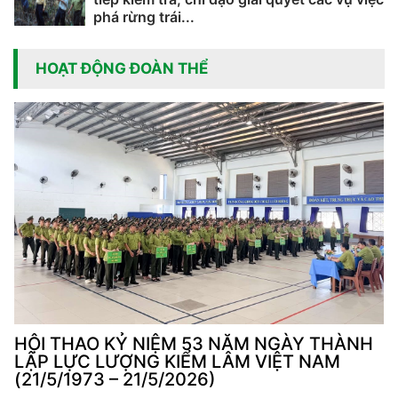
phá rừng trái...
HOẠT ĐỘNG ĐOÀN THỂ
HỘI THAO KỶ NIỆM 53 NĂM NGÀY THÀNH
LẬP LỰC LƯỢNG KIỂM LÂM VIỆT NAM
(21/5/1973 – 21/5/2026)