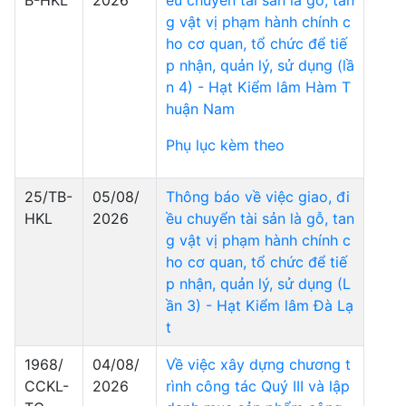
B-HKL
2026
ều chuyển tài sản là gỗ, tan
g vật vị phạm hành chính c
ho cơ quan, tổ chức để tiế
p nhận, quản lý, sử dụng (lầ
n 4) - Hạt Kiểm lâm Hàm T
huận Nam
Phụ lục kèm theo
25/TB-
05/08/
Thông báo về việc giao, đi
HKL
2026
ều chuyển tài sản là gỗ, tan
g vật vị phạm hành chính c
ho cơ quan, tổ chức để tiế
p nhận, quản lý, sử dụng (L
ần 3) - Hạt Kiểm lâm Đà Lạ
t
1968/
04/08/
Về việc xây dựng chương t
CCKL-
2026
rình công tác Quý III và lập