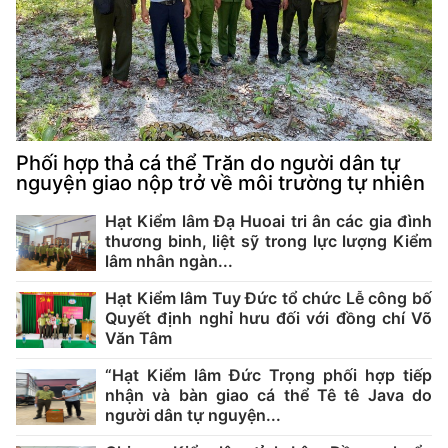
nâng cao hiệu quả quản lý nhà nước trong công tác quản...
Hành trình trở về rừng của cá thể Kỳ đà hoa
Phối hợp thả cá thể Trăn do người dân tự
nguyện giao nộp trở về môi trường tự nhiên
Hạt Kiểm lâm Đạ Huoai tri ân các gia đình
thương binh, liệt sỹ trong lực lượng Kiểm
lâm nhân ngàn...
Hạt Kiểm lâm Tuy Đức tổ chức Lễ công bố
Quyết định nghỉ hưu đối với đồng chí Võ
Văn Tâm
“Hạt Kiểm lâm Đức Trọng phối hợp tiếp
nhận và bàn giao cá thể Tê tê Java do
người dân tự nguyện...