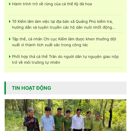
Hành trình trở về rừng của cá thể Kỳ đà hoa
Tổ Kiểm lâm làm việc tại địa bàn xã Quảng Phú kiểm tra,
hướng dẫn và tuyên truyền các hộ dân nuôi nhốt động...
Tập thể, cá nhân Chi cục Kiểm lâm được khen thưởng đột
xuất vì thành tích xuất sắc trong công tác
Phối hợp thả cá thể Trăn do người dân tự nguyện giao nộp
trở về môi trường tự nhiên
Hạt Kiểm lâm Đạ Huoai tri ân các gia đình thương binh, liệt
sỹ trong lực lượng Kiểm lâm nhân ngàn 27/7
TIN HOẠT ĐỘNG
Hạt Kiểm lâm Tuy Đức tổ chức Lễ công bố Quyết định nghỉ
hưu đối với đồng chí Võ Văn Tâm
“Hạt Kiểm lâm Đức Trọng phối hợp tiếp nhận và bàn giao cá
thể Tê tê Java do người dân tự nguyện giao nộp”.
Chi cục Kiểm lâm tỉnh Lâm Đồng: chuẩn hóa nghiệp vụ để