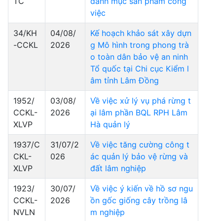
TC
danh mục sản phẩm công
việc
34/KH
04/08/
Kế hoạch khảo sát xây dựn
-CCKL
2026
g Mô hình trong phong trà
o toàn dân bảo vệ an ninh
Tổ quốc tại Chi cục Kiểm l
âm tỉnh Lâm Đồng
1952/
03/08/
Về việc xử lý vụ phá rừng t
CCKL-
2026
ại lâm phần BQL RPH Lâm
XLVP
Hà quản lý
1937/C
31/07/2
Về việc tăng cường công t
CKL-
026
ác quản lý bảo vệ rừng và
XLVP
đất lâm nghiệp
1923/
30/07/
Về việc ý kiến về hồ sơ ngu
CCKL-
2026
ồn gốc giống cây trồng lâ
NVLN
m nghiệp