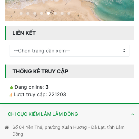
1
2
3
4
5
6
7
8
LIÊN KẾT
THỐNG KÊ TRUY CẬP
Đang online:
3
Lượt truy cập:
221203
CHI CỤC KIỂM LÂM LÂM ĐỒNG
Số 04 Yên Thế, phường Xuân Hương - Đà Lạt, tỉnh Lâm
Đồng