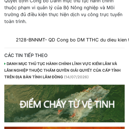
Quyết định Công bố Danh mục thủ tục hành chính
thuộc phạm vi quản lý của Bộ Nông nghiệp và Môi
trường đủ điều kiện thực hiện dịch vụ công trực tuyến
toàn trình.
2128-BNNMT- QD Cong bo DM TTHC du dieu kien t
CÁC TIN TIẾP THEO
DANH MỤC THỦ TỤC HÀNH CHÍNH LĨNH VỰC KIỂM LÂM VÀ
LÂM NGHIỆP THUỘC THẨM QUYỀN GIẢI QUYẾT CỦA CẤP TỈNH
TRÊN ĐỊA BÀN TỈNH LÂM ĐỒNG
(14/07/2026)