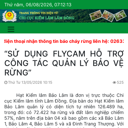
Thứ năm, 06/08/2026, 07:12:14
hoại nhận thông tin báo cháy rừng liên hệ: 02633 822 44
“SỬ DỤNG FLYCAM HỖ TRỢ
CÔNG TÁC QUẢN LÝ BẢO VỆ
RỪNG”
Thứ Tư 13/05/2026 10:15
525
Hạt Kiểm lâm Bảo Lâm là đơn vị trực thuộc Chi
cục Kiểm lâm tỉnh Lâm Đồng. Địa bàn do Hạt Kiểm lâm
Bảo Lâm quản lý có diện tích tự nhiên 126.489 ha,
trong đó: có 72.422 ha rừng và đất lâm nghiệp chiếm
57%, nằm trên địa bàn 04 xã bao gồm các xã Bảo Lâm
1, Bảo Lâm 4, Bảo Lâm 5 và xã Đinh Trang Thượng. Với