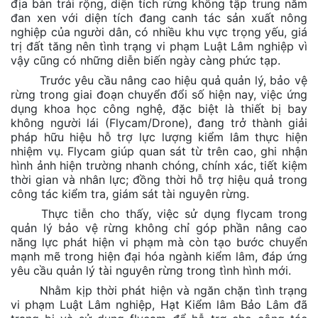
địa bàn trải rộng, diện tích rừng không tập trung nằm
đan xen với diện tích đang canh tác sản xuất nông
nghiệp của người dân, có nhiều khu vực trọng yếu, giá
trị đất tăng nên tình trạng vi phạm Luật Lâm nghiệp vì
vậy cũng có những diễn biến ngày càng phức tạp.
Trước yêu cầu nâng cao hiệu quả quản lý, bảo vệ
rừng trong giai đoạn chuyển đổi số hiện nay, việc ứng
dụng khoa học công nghệ, đặc biệt là thiết bị bay
không người lái (Flycam/Drone), đang trở thành giải
pháp hữu hiệu hỗ trợ lực lượng kiểm lâm thực hiện
nhiệm vụ. Flycam giúp quan sát từ trên cao, ghi nhận
hình ảnh hiện trường nhanh chóng, chính xác, tiết kiệm
thời gian và nhân lực; đồng thời hỗ trợ hiệu quả trong
công tác kiểm tra, giám sát tài nguyên rừng.
Thực tiễn cho thấy, việc sử dụng flycam trong
quản lý bảo vệ rừng không chỉ góp phần nâng cao
năng lực phát hiện vi phạm mà còn tạo bước chuyển
mạnh mẽ trong hiện đại hóa ngành kiểm lâm, đáp ứng
yêu cầu quản lý tài nguyên rừng trong tình hình mới.
Nhằm kịp thời phát hiện và ngăn chặn tình trạng
vi phạm Luật Lâm nghiệp, Hạt Kiểm lâm Bảo Lâm đã