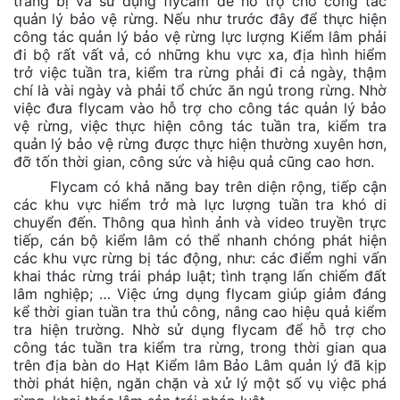
trang bị và sử dụng flycam để hỗ trợ cho công tác
quản lý bảo vệ rừng. Nếu như trước đây để thực hiện
công tác quản lý bảo vệ rừng lực lượng Kiểm lâm phải
đi bộ rất vất vả, có những khu vực xa, địa hình hiểm
trở việc tuần tra, kiểm tra rừng phải đi cả ngày, thậm
chí là vài ngày và phải tổ chức ăn ngủ trong rừng. Nhờ
việc đưa flycam vào hỗ trợ cho công tác quản lý bảo
vệ rừng, việc thực hiện công tác tuần tra, kiểm tra
quản lý bảo vệ rừng được thực hiện thường xuyên hơn,
đỡ tốn thời gian, công sức và hiệu quả cũng cao hơn.
Flycam có khả năng bay trên diện rộng, tiếp cận
các khu vực hiểm trở mà lực lượng tuần tra khó di
chuyển đến. Thông qua hình ảnh và video truyền trực
tiếp, cán bộ kiểm lâm có thể nhanh chóng phát hiện
các khu vực rừng bị tác động, như: các điểm nghi vấn
khai thác rừng trái pháp luật; tình trạng lấn chiếm đất
lâm nghiệp; … Việc ứng dụng flycam giúp giảm đáng
kể thời gian tuần tra thủ công, nâng cao hiệu quả kiểm
tra hiện trường. Nhờ sử dụng flycam để hỗ trợ cho
công tác tuần tra kiểm tra rừng, trong thời gian qua
trên địa bàn do Hạt Kiểm lâm Bảo Lâm quản lý đã kịp
thời phát hiện, ngăn chặn và xử lý một số vụ việc phá