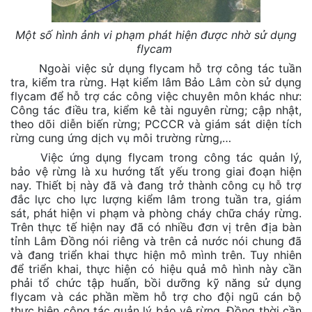
Một số hình ảnh vi phạm phát hiện được nhờ sử dụng
flycam
Ngoài việc sử dụng flycam hỗ trợ công tác tuần
tra, kiểm tra rừng. Hạt kiểm lâm Bảo Lâm còn sử dụng
flycam để hỗ trợ các công việc chuyên môn khác như:
Công tác điều tra, kiểm kê tài nguyên rừng; cập nhật,
theo dõi diễn biến rừng; PCCCR và giám sát diện tích
rừng cung ứng dịch vụ môi trường rừng,…
Việc ứng dụng flycam trong công tác quản lý,
bảo vệ rừng là xu hướng tất yếu trong giai đoạn hiện
nay. Thiết bị này đã và đang trở thành công cụ hỗ trợ
đắc lực cho lực lượng kiểm lâm trong tuần tra, giám
sát, phát hiện vi phạm và phòng cháy chữa cháy rừng.
Trên thực tế hiện nay đã có nhiều đơn vị trên địa bàn
tỉnh Lâm Đồng nói riêng và trên cả nước nói chung đã
và đang triển khai thực hiện mô mình trên. Tuy nhiên
để triển khai, thực hiện có hiệu quả mô hình này cần
phải tổ chức tập huấn, bồi dưỡng kỹ năng sử dụng
flycam và các phần mềm hỗ trợ cho đội ngũ cán bộ
thực hiện công tác quản lý bảo vệ rừng. Đồng thời cần