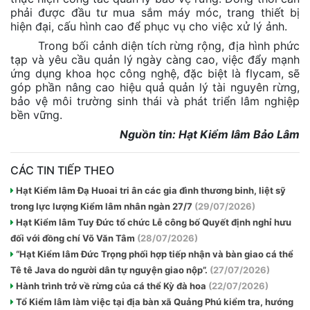
phải được đầu tư mua sắm máy móc, trang thiết bị
hiện đại, cấu hình cao để phục vụ cho việc xử lý ảnh.
Trong bối cảnh diện tích rừng rộng, địa hình phức
tạp và yêu cầu quản lý ngày càng cao, việc đẩy mạnh
ứng dụng khoa học công nghệ, đặc biệt là flycam, sẽ
góp phần nâng cao hiệu quả quản lý tài nguyên rừng,
bảo vệ môi trường sinh thái và phát triển lâm nghiệp
bền vững.
Nguồn tin: Hạt Kiểm lâm Bảo Lâm
CÁC TIN TIẾP THEO
Hạt Kiểm lâm Đạ Huoai tri ân các gia đình thương binh, liệt sỹ
trong lực lượng Kiểm lâm nhân ngàn 27/7
(29/07/2026)
Hạt Kiểm lâm Tuy Đức tổ chức Lễ công bố Quyết định nghỉ hưu
đối với đồng chí Võ Văn Tâm
(28/07/2026)
“Hạt Kiểm lâm Đức Trọng phối hợp tiếp nhận và bàn giao cá thể
Tê tê Java do người dân tự nguyện giao nộp”.
(27/07/2026)
Hành trình trở về rừng của cá thể Kỳ đà hoa
(22/07/2026)
Tổ Kiểm lâm làm việc tại địa bàn xã Quảng Phú kiểm tra, hướng