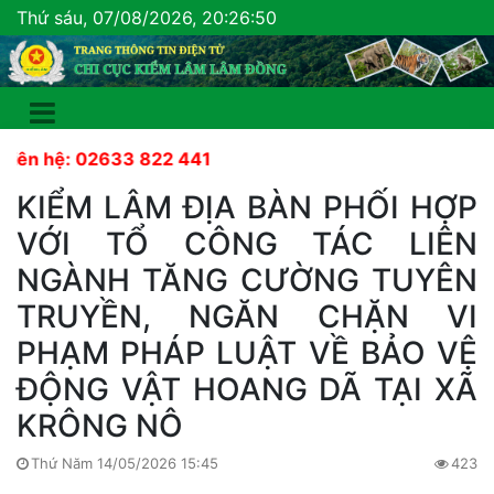
Thứ sáu, 07/08/2026, 20:26:51
hệ: 02633 822 441
KIỂM LÂM ĐỊA BÀN PHỐI HỢP
VỚI TỔ CÔNG TÁC LIÊN
NGÀNH TĂNG CƯỜNG TUYÊN
TRUYỀN, NGĂN CHẶN VI
PHẠM PHÁP LUẬT VỀ BẢO VỆ
ĐỘNG VẬT HOANG DÃ TẠI XÃ
KRÔNG NÔ
Thứ Năm 14/05/2026 15:45
423