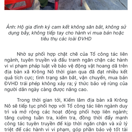
Ảnh: Hộ gia đình ký cam kết
không săn bắt, không sử
dụng bẫy, không tiếp tay cho hành vi mua bán hoặc
tiêu thụ các loài ĐVHD
Nhờ sự phối hợp chặt chẽ của Tổ công tác liên
ngành, tuyên truyền và đấu tranh ngăn chặn các hành
vi vi phạm pháp luật về bảo vệ động vật hoang dã trên
địa bàn xã Krông Nô thời gian qua đã đạt nhiều kết
quả tích cực; tình trạng săn bắt, vận chuyển, mua bán
ĐVHD trái phép không xảy ra; ý thức bảo vệ rừng của
người dân ngày càng được nâng cao.
Trong thời gian tới, Kiểm lâm địa bàn xã Krông
Nô sẽ tiếp tục phối hợp với Tổ công tác liên ngành duy
trì và mở rộng các hoạt động phối hợp liên ngành;
tăng cường tuần tra, kiểm tra, đồng thời đẩy mạnh
công tác tuyên truyền để kịp thời ngăn chặn và xử lý
triệt để các hành vi vi phạm, góp phần bảo vệ tốt tài