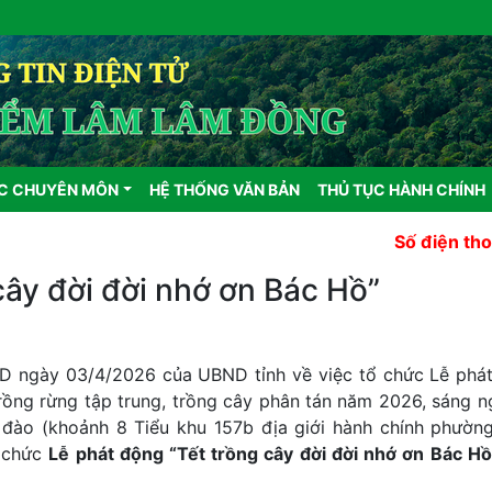
ỰC CHUYÊN MÔN
HỆ THỐNG VĂN BẢN
THỦ TỤC HÀNH CHÍNH
Số điện thoại nhận th
cây đời đời nhớ ơn Bác Hồ”
 ngày 03/4/2026 của UBND tỉnh về việc tổ chức Lễ phá
trồng rừng tập trung, trồng cây phân tán năm 2026, sáng n
 đào (khoảnh 8 Tiểu khu 157b địa giới hành chính phườn
ổ chức
Lễ phát động “Tết trồng cây đời đời nhớ ơn Bác H