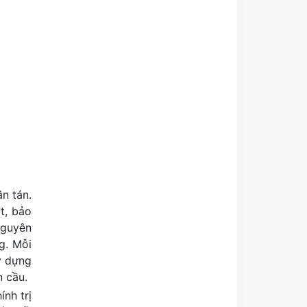
n tán.
t, bảo
nguyên
g. Mỗi
y dựng
n cầu.
nh trị