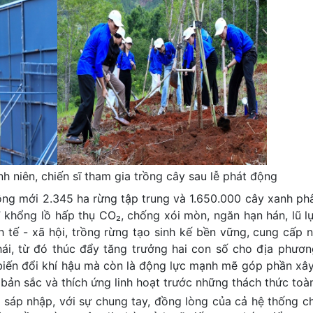
nh niên, chiến sĩ tham gia trồng cây sau lễ phát động
ng mới 2.345 ha rừng tập trung và 1.650.000 cây xanh phâ
 khổng lồ hấp thụ CO₂, chống xói mòn, ngăn hạn hán, lũ lụ
h tế - xã hội, trồng rừng tạo sinh kế bền vững, cung cấp 
h thái, từ đó thúc đẩy tăng trưởng hai con số cho địa phươn
 biến đổi khí hậu mà còn là động lực mạnh mẽ góp phần xâ
bản sắc và thích ứng linh hoạt trước những thách thức toà
sáp nhập, với sự chung tay, đồng lòng của cả hệ thống chí