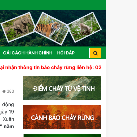
CẢI CÁCH HÀNH CHÍNH
HỎI ĐÁP
ông tin báo cháy rừng liên hệ: 02633 822 441
383
t động
gày 19
g Xuân
ồ” năm