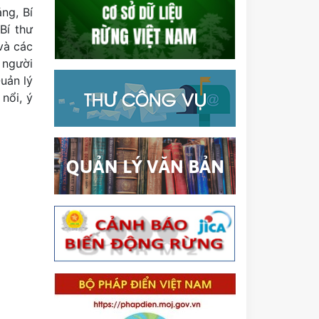
ng, Bí
Bí thư
và các
 người
Quản lý
nổi, ý