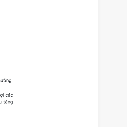
 hưởng
ợi các
u tăng