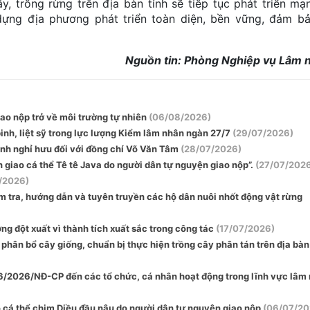
y, trồng rừng trên địa bàn tỉnh sẽ tiếp tục phát triển mạ
dựng địa phương phát triển toàn diện, bền vững, đảm b
Nguồn tin: Phòng Nghiệp vụ Lâm 
ao nộp trở về môi trường tự nhiên
(06/08/2026)
inh, liệt sỹ trong lực lượng Kiểm lâm nhân ngàn 27/7
(29/07/2026)
nh nghỉ hưu đối với đồng chí Võ Văn Tâm
(28/07/2026)
 giao cá thể Tê tê Java do người dân tự nguyện giao nộp”.
(27/07/202
/2026)
m tra, hướng dẫn và tuyên truyền các hộ dân nuôi nhốt động vật rừng
g đột xuất vì thành tích xuất sắc trong công tác
(17/07/2026)
ân bổ cây giống, chuẩn bị thực hiện trồng cây phân tán trên địa bàn
46/2026/NĐ-CP đến các tổ chức, cá nhân hoạt động trong lĩnh vực lâm
ộ cá thể chim Diều đầu nâu do người dân tự nguyện giao nộp
(06/07/20