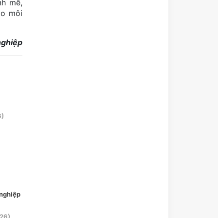
nh mẽ,
ảo môi
nghiệp
6)
 nghiệp
26)