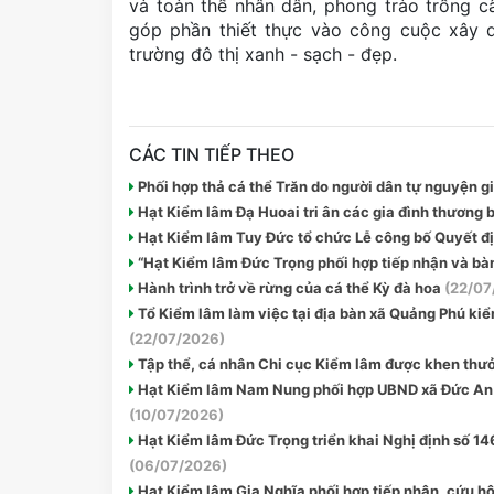
và toàn thể nhân dân, phong trào trồng câ
góp phần thiết thực vào công cuộc xây 
trường đô thị xanh - sạch - đẹp.
CÁC TIN TIẾP THEO
Phối hợp thả cá thể Trăn do người dân tự nguyện gi
Hạt Kiểm lâm Đạ Huoai tri ân các gia đình thương b
Hạt Kiểm lâm Tuy Đức tổ chức Lễ công bố Quyết đị
“Hạt Kiểm lâm Đức Trọng phối hợp tiếp nhận và bàn
Hành trình trở về rừng của cá thể Kỳ đà hoa
(22/07
Tổ Kiểm lâm làm việc tại địa bàn xã Quảng Phú kiể
(22/07/2026)
Tập thể, cá nhân Chi cục Kiểm lâm được khen thưởn
Hạt Kiểm lâm Nam Nung phối hợp UBND xã Đức An ph
(10/07/2026)
Hạt Kiểm lâm Đức Trọng triển khai Nghị định số 1
(06/07/2026)
Hạt Kiểm lâm Gia Nghĩa phối hợp tiếp nhận, cứu h