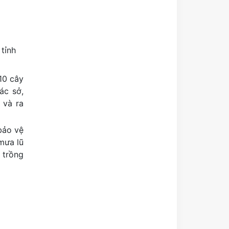
tỉnh
10 cây
ác sở,
 và ra
 bảo vệ
mưa lũ
 trồng