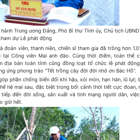
hành Trung ương Đảng, Phó Bí thư Tỉnh ủy, Chủ tịch UBND 
tham dự Lễ phát động
à đoàn viên, thanh niên, chiến sĩ tham gia đã trồng hơn 1.0
 tại Công viên Mai anh đào. Cùng thời điểm, toàn thể c
ên địa bàn toàn tỉnh cũng đồng loạt tổ chức lễ phát động
 ứng phong trào “Tết trồng cây đời đời nhớ ơn Bác Hồ”.
góp phần chống biến đổi khí hậu, xói mòn, hạn hán, lũ lụt;
 hệ mai sau, đặc biệt trong bối cảnh thời tiết cực đoan, 
 tiếp đến đời sống, sản xuất và tính mạng người dân, việc
o giờ hết.