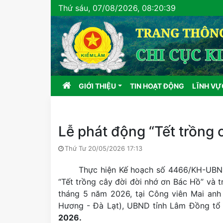
Thứ sáu, 07/08/2026, 08:20:40
(current)
GIỚI THIỆU
TIN HOẠT ĐỘNG
LĨNH V
Lễ phát động “Tết trồng 
Thứ Tư 20/05/2026 17:13
Thực hiện Kế hoạch số 4466/KH-UBND
“Tết trồng cây đời đời nhớ ơn Bác Hồ” và 
tháng 5 năm 2026, tại Công viên Mai anh
Hương - Đà Lạt), UBND tỉnh Lâm Đồng t
2026.