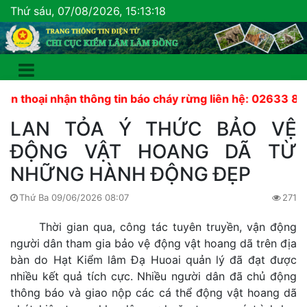
Thứ sáu, 07/08/2026, 15:13:19
ại nhận thông tin báo cháy rừng liên hệ: 02633 822 441
LAN TỎA Ý THỨC BẢO VỆ
ĐỘNG VẬT HOANG DÃ TỪ
NHỮNG HÀNH ĐỘNG ĐẸP
Thứ Ba 09/06/2026 08:07
271
Thời gian qua, công tác tuyên truyền, vận động
người dân tham gia bảo vệ động vật hoang dã trên địa
bàn do Hạt Kiểm lâm Đạ Huoai quản lý đã đạt được
nhiều kết quả tích cực. Nhiều người dân đã chủ động
thông báo và giao nộp các cá thể động vật hoang dã