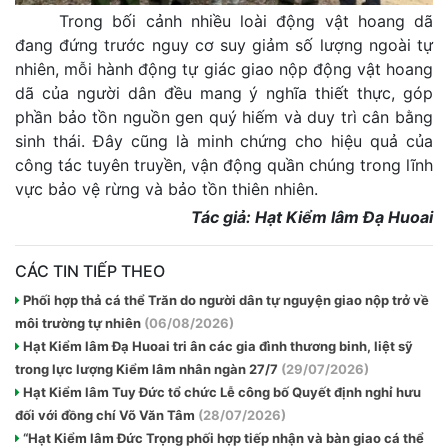
Trong bối cảnh nhiều loài động vật hoang dã
đang đứng trước nguy cơ suy giảm số lượng ngoài tự
nhiên, mỗi hành động tự giác giao nộp động vật hoang
dã của người dân đều mang ý nghĩa thiết thực, góp
phần bảo tồn nguồn gen quý hiếm và duy trì cân bằng
sinh thái. Đây cũng là minh chứng cho hiệu quả của
công tác tuyên truyền, vận động quần chúng trong lĩnh
vực bảo vệ rừng và bảo tồn thiên nhiên.
Tác giả: Hạt Kiểm lâm Đạ Huoai
CÁC TIN TIẾP THEO
Phối hợp thả cá thể Trăn do người dân tự nguyện giao nộp trở về
môi trường tự nhiên
(06/08/2026)
Hạt Kiểm lâm Đạ Huoai tri ân các gia đình thương binh, liệt sỹ
trong lực lượng Kiểm lâm nhân ngàn 27/7
(29/07/2026)
Hạt Kiểm lâm Tuy Đức tổ chức Lễ công bố Quyết định nghỉ hưu
đối với đồng chí Võ Văn Tâm
(28/07/2026)
“Hạt Kiểm lâm Đức Trọng phối hợp tiếp nhận và bàn giao cá thể