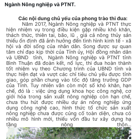
Ngành Nông nghiệp và PTNT.
Các nội dung chủ yếu của phong trào thi đua:
Năm 2017, Ngành Nông nghiệp và PTNT thực
hiện nhiệm vụ trong điều kiện gặp nhiều khó khăn,
thách thức, thiên tai, bão, lũ , giá cả nông thủy sản
thiếu ổn định đã ảnh hưởng đển tình hình kinh tế - xã
hội và đời sống của nhân dân. Song được sự quan
tâm chỉ đạo kịp thời của Tỉnh ủy, Hội đồng nhân dân
và UBND tỉnh, Ngành Nông nghiệp và PTNT tỉnh
Bình Thuận đã đoàn kết, nổ lực, thi đua hoàn thành
tốt nhiệm vụ theo Chương trình của UBND tỉnh và
thực hiện đạt và vượt các chỉ tiêu chủ yếu được tỉnh
giao, góp phần chung vào tốc độ tăng trưởng GDP
của Tỉnh. Tuy nhiên vẫn còn một số khó khăn, hạn
chế, đó là : việc ứng dụng khoa học công nghệ, cơ
giới hóa trong sản xuất nông nghiệp còn hạn chế,
chưa thu hút được nhiều dự án nông nghiệp ứng
dụng công nghệ cao, hình thức tổ chức sản xuất
nông nghiệp chưa được củng cố toàn diện, chưa có
nhiều mô hình mới, thiếu vốn đầu tư xây dựng hạ
tầng nông thôn...