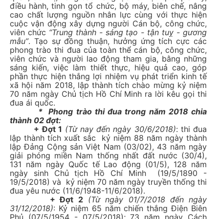
điều hành, tinh gọn tổ chức, bộ máy, biên chế, nâng
cao chất lượng nguồn nhân lực cùng với thực hiện
cuộc vận động xây dựng người Cán bộ, công chức,
viên chức
“Trung thành - sáng tạo - tận tuỵ - gương
mẫu”
. Tạo sự đồng thuận, hưởng ứng tích cực các
phong trào thi đua của toàn thể cán bộ, công chức,
viên chức và người lao động tham gia, bằng những
sáng kiến, việc làm thiết thực, hiệu quả cao, góp
phần thực hiện thắng lợi nhiệm vụ phát triển kinh tế
xã hội năm 2018, lập thành tích chào mừng kỷ niệm
70 năm ngày Chủ tịch Hồ Chí Minh ra lời kêu gọi thi
đua ái quốc.
* Phong trào thi đua trong năm 2018 chia
thành 02 đợt:
+ Đợt 1
(Từ nay đến ngày 30/6/2018)
: thi đua
lập thành tích xuất sắc kỷ niệm 88 năm ngày thành
lập Đảng Cộng sản Việt Nam (03/02), 43 năm ngày
giải phóng miền Nam thống nhất đất nước (30/4),
131 năm ngày Quốc tế Lao động (01/5), 128 năm
ngày sinh Chủ tịch Hồ Chí Minh (19/5/1890 -
19/5/2018) và kỷ niệm 70 năm ngày truyền thống thi
đua yêu nước (11/6/1948-11/6/2018).
+ Đợt 2
(Từ ngày 01/7/2018 đến ngày
31/12/2018)
: Kỷ niệm 65 năm chiến thắng Điện Biên
Phủ (07/5/1954 - 07/5/2018); 73 năm ngày Cách