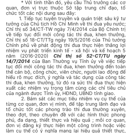
* Với tinh thần đó, yêu cầu Thủ trưởng các cơ
quan, đơn vị trực thuộc Sở tập trung chỉ đạo, tổ
chức tốt các nội dung sau đây:
1. Tiếp tục tuyên truyền và quán triệt sâu kỹ tư
tưởng của Chủ tịch Hồ Chí Minh về thi đua yêu nước;
Chỉ thị số 34/CT-TW ngày 7/4/2014 của Bộ Chính trị
về tiếp tục đổi mới công tác thi đua, khen thưởng,
Chỉ thị số 18-CT/TTg ngày 19/5/2016 của Thủ tướng
Chính phủ về phát động thi đua thực hiện thắng lợi
nhiệm vụ phát triển kinh tế - xã hội và kế hoạch 5
năm (2016-2020)
Chỉ thị số 52-CT/TU ngày
14/7/2014
của Ban Thường vụ Tỉnh ủy về việc tiếp
tục đổi mới công tác thi đua, khen thưởng đến toàn
thể cán bộ, công chức, viên chức, người lao động để
hiểu rõ mục đích, ý nghĩa và tác dụng của công tác
thi đua, khen thưởng, từ đó ra sức thi đua thực hiện
xuất các nhiệm vụ trọng tâm cùng các chỉ tiêu chủ
của ngành được Tỉnh ủy, HĐND, UBND tỉnh giao.
2. Bám sát các mục tiêu nhiệm vụ cụ thể của
từng cơ quan, đơn vị mình, để tập trung lãnh đạo và
tổ chức tốt các phong trào thi đua thường xuyên,
theo đợt, theo chuyên đề với các hình thức phong
phú, đa dạng, thiết thực và hiệu quả ; mỗi cơ quan,
đơn vị đăng ký thực hiện một công trình hoặc việc
làm cụ thể có ý nghĩa mang lại hiệu quả thiết thực,