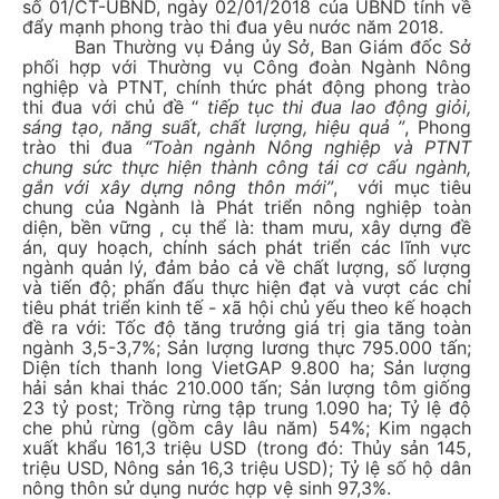
số 01/CT-UBND, ngày 02/01/2018 của UBND tỉnh về
đẩy mạnh phong trào thi đua yêu nước năm 2018.
Ban Thường vụ Đảng ủy Sở, Ban Giám đốc Sở
phối hợp với Thường vụ Công đoàn Ngành Nông
nghiệp và PTNT, chính thức phát động phong trào
thi đua với chủ đề “
tiếp tục thi đua lao động giỏi,
sáng tạo, năng suất, chất lượng, hiệu quả ”
, Phong
trào thi đua
“Toàn ngành Nông nghiệp và PTNT
chung sức thực hiện thành công tái cơ cấu ngành,
gắn với xây dựng nông thôn mới”
, với mục tiêu
chung của Ngành là Phát triển nông nghiệp toàn
diện, bền vững , cụ thể là: tham mưu, xây dựng đề
án, quy hoạch, chính sách phát triển các lĩnh vực
ngành quản lý, đảm bảo cả về chất lượng, số lượng
và tiến độ; phấn đấu thực hiện đạt và vượt các chỉ
tiêu phát triển kinh tế - xã hội chủ yếu theo kế hoạch
đề ra với: Tốc độ tăng trưởng giá trị gia tăng toàn
ngành 3,5-3,7%; Sản lượng lương thực 795.000 tấn;
Diện tích thanh long VietGAP 9.800 ha; Sản lượng
hải sản khai thác 210.000 tấn; Sản lượng tôm giống
23 tỷ post; Trồng rừng tập trung 1.090 ha; Tỷ lệ độ
che phủ rừng (gồm cây lâu năm) 54%; Kim ngạch
xuất khẩu 161,3 triệu USD (trong đó: Thủy sản 145,
triệu USD, Nông sản 16,3 triệu USD); Tỷ lệ số hộ dân
nông thôn sử dụng nước hợp vệ sinh 97,3%.