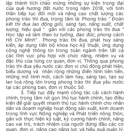
lập thành tích chào mừng những sự kiện trọng đại
của quê hương đất nước trong năm 2018, với tinh
thần tiếp tục đổi mới và nâng cao chất lượng các
phong trào thi đua, trọng tâm là: Phong trào
“ Đoàn
kết thi đua lao động giỏi, sáng tạo, năng suất, chất
lượng, hiệu quả ”
gắn với các phong trào thi đua
“
Học tập và làm theo tư tưởng, đạo đức, phong cách
Hồ Chí Minh”
. Phong trào thi đua, phát huy sáng
kiến, áp dụng tiến bộ khoa học-kỹ thuật, ứng dụng
công nghệ thông tin trong toàn ngành trên tất cả
các lĩnh vực phù hợp với chức năng, nhiệm vụ và
đặc thù của từng cơ quan, đơn vị. Thông qua phong
trào thi đua yêu nước các đơn vị chủ động phát hiện,
biểu dương và nhân rộng những điển hình tiên tiến,
những mô hình mới, cách làm hay, sáng tạo, tạo sự
lan toả rộng lớn trong phong trào thi đua yêu nước
tại các phòng ban, đơn vị thuộc Sở.
3. Tiếp tục đẩy mạnh công tác cải cách hành
chính, trọng tâm rút gọn thủ tục hành chính, tạo điều
kiện để giải quyết nhanh thủ tục hành chính cho nhân
dân và doanh nghiệp hoạt động sản xuất, kinh doanh
trong lĩnh vực Nông nghiệp và Phát triển nông thôn,
gắn với thực hiện kỷ luật, kỷ cương hành chính, nâng
cao vai trò, trách nhiệm của người đứng đầu các cơ
quan, đơn vị, nâng cao năng lực và hiệu quả quản lý,