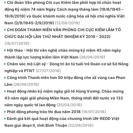
Chi đoàn Văn phòng Chi cục Kiểm lâm phối hợp tổ chức hoạt
động Kỷ niệm 74 năm Ngày Cách mạng tháng tám (19/8/1945 –
19/8/2019) và Quốc khánh nước cộng hòa xã hội chủ nghĩa Việt
Nam (2/9/1945-2/9/2019)
(12/08/2019)
CHI ĐOÀN THANH NIÊN VĂN PHÒNG CHI CỤC KIỂM LÂM TỔ
CHỨC ĐẠI HỘI LẦN THỨ NHẤT (NHIỆM KỲ 2019 – 2022)
(18/07/2019)
Hội thao - Hội thi văn nghệ chào mừng kỷ niệm 45 năm ngày
thành lập lực lượng kiểm lâm Việt Nam
(26/06/2019)
Chăm sóc mộ Liệt sỹ - Dòng tri ân từ tuổi trẻ Đoàn cơ sở Sở Nông
nghiệp và PTNT
(27/07/2018)
Công trình Thanh niên hơn 50 triệu đồng cho xã vùng cao Phan
Lâm
(26/06/2018)
Hoạt động nhân kỷ niệm ngày giỗ tổ Hùng Vương; Chào mừng
43 năm ngài giải phóng Miền Nam, thống nhất đất nước và 132
năm ngày quốc tế lao động
(25/04/2018)
Phát động phong trào thi đua năm 2018
(16/01/2018)
Đánh giá kết quả hoạt động của chương trình UN-REDD Việt
Nam giai đoạn II, tỉnh Bình Thuận
(22/06/2016)