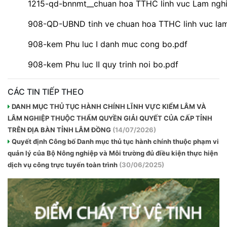
1215-qd-bnnmt__chuan hoa TTHC linh vuc Lam nghi
908-QD-UBND tinh ve chuan hoa TTHC linh vuc lam
908-kem Phu luc I danh muc cong bo.pdf
908-kem Phu luc II quy trinh noi bo.pdf
CÁC TIN TIẾP THEO
DANH MỤC THỦ TỤC HÀNH CHÍNH LĨNH VỰC KIỂM LÂM VÀ
LÂM NGHIỆP THUỘC THẨM QUYỀN GIẢI QUYẾT CỦA CẤP TỈNH
TRÊN ĐỊA BÀN TỈNH LÂM ĐỒNG
(14/07/2026)
Quyết định Công bố Danh mục thủ tục hành chính thuộc phạm vi
quản lý của Bộ Nông nghiệp và Môi trường đủ điều kiện thực hiện
dịch vụ công trực tuyến toàn trình
(30/06/2025)