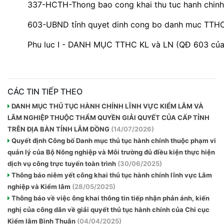
337-HCTH-Thong bao cong khai thu tuc hanh chinh 
603-UBND tỉnh quyet dinh cong bo danh muc TTH
Phu luc I - DANH MỤC TTHC KL và LN (QĐ 603 của
CÁC TIN TIẾP THEO
DANH MỤC THỦ TỤC HÀNH CHÍNH LĨNH VỰC KIỂM LÂM VÀ
LÂM NGHIỆP THUỘC THẨM QUYỀN GIẢI QUYẾT CỦA CẤP TỈNH
TRÊN ĐỊA BÀN TỈNH LÂM ĐỒNG
(14/07/2026)
Quyết định Công bố Danh mục thủ tục hành chính thuộc phạm vi
quản lý của Bộ Nông nghiệp và Môi trường đủ điều kiện thực hiện
dịch vụ công trực tuyến toàn trình
(30/06/2025)
Thông báo niêm yết công khai thủ tục hành chính lĩnh vực Lâm
nghiệp và Kiểm lâm
(28/05/2025)
Thông báo về việc ông khai thông tin tiếp nhận phản ánh, kiến
nghị của công dân về giải quyết thủ tục hành chính của Chi cục
Kiểm lâm Bình Thuận
(04/04/2025)