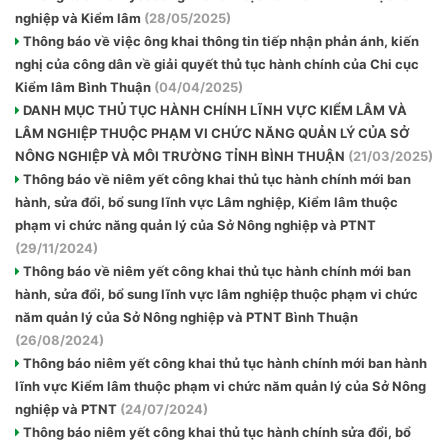
nghiệp và Kiểm lâm
(28/05/2025)
Thông báo về việc ông khai thông tin tiếp nhận phản ánh, kiến
nghị của công dân về giải quyết thủ tục hành chính của Chi cục
Kiểm lâm Bình Thuận
(04/04/2025)
DANH MỤC THỦ TỤC HÀNH CHÍNH LĨNH VỰC KIỂM LÂM VÀ
LÂM NGHIỆP THUỘC PHẠM VI CHỨC NĂNG QUẢN LÝ CỦA SỞ
NÔNG NGHIỆP VÀ MÔI TRƯỜNG TỈNH BÌNH THUẬN
(21/03/2025)
Thông báo về niêm yết công khai thủ tục hành chính mới ban
hành, sửa đổi, bổ sung lĩnh vực Lâm nghiệp, Kiểm lâm thuộc
phạm vi chức năng quản lý của Sở Nông nghiệp và PTNT
(29/11/2024)
Thông báo về niêm yết công khai thủ tục hành chính mới ban
hành, sửa đổi, bổ sung lĩnh vực lâm nghiệp thuộc phạm vi chức
năm quản lý của Sở Nông nghiệp và PTNT Bình Thuận
(26/08/2024)
Thông báo niêm yết công khai thủ tục hành chính mới ban hành
lĩnh vực Kiểm lâm thuộc phạm vi chức năm quản lý của Sở Nông
nghiệp và PTNT
(24/07/2024)
Thông báo niêm yết công khai thủ tục hành chính sửa đổi, bổ