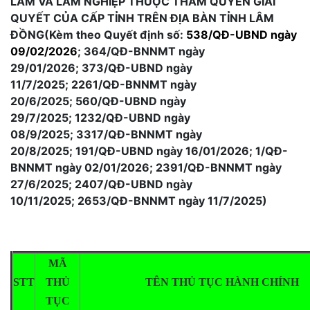
LÂM VÀ LÂM NGHIỆP THUỘC THẨM QUYỀN GIẢI
QUYẾT CỦA CẤP TỈNH TRÊN ĐỊA BÀN TỈNH LÂM
ĐỒNG(Kèm theo Quyết định số:
538/QĐ-UBND ngày
09/02/2026
; 364/QĐ-BNNMT ngày
29/01/2026;
373/QĐ-UBND ngày
11/7/2025;
2261/QĐ-BNNMT ngày
20/6/2025;
560/QĐ-UBND ngày
29/7/2025;
1232/QĐ-UBND ngày
08/9/2025;
3317/QĐ-BNNMT ngày
20/8/2025;
191/QĐ-UBND ngày 16/01/2026;
1/QĐ-
BNNMT ngày 02/01/2026;
2391/QĐ-BNNMT ngày
27/6/2025;
2407/QĐ-UBND ngày
10/11/2025; 2653/QĐ-BNNMT ngày 11/7/2025)
MÃ
STT
THỦ
TÊN THỦ TỤC HÀNH CHÍNH
TỤC