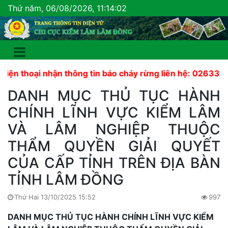
Thứ năm, 06/08/2026, 11:14:03
 nhận thông tin báo cháy rừng liên hệ: 02633 822 441
DANH MỤC THỦ TỤC HÀNH
CHÍNH LĨNH VỰC KIỂM LÂM
VÀ LÂM NGHIỆP THUỘC
THẨM QUYỀN GIẢI QUYẾT
CỦA CẤP TỈNH TRÊN ĐỊA BÀN
TỈNH LÂM ĐỒNG
Thứ Hai 13/10/2025 15:52
997
DANH MỤC THỦ TỤC HÀNH CHÍNH LĨNH VỰC KIỂM