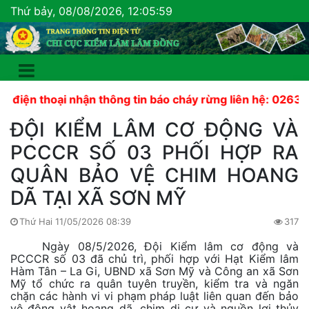
Thứ bảy, 08/08/2026, 12:06:00
 thoại nhận thông tin báo cháy rừng liên hệ: 02633 822 4
ĐỘI KIỂM LÂM CƠ ĐỘNG VÀ
PCCCR SỐ 03 PHỐI HỢP RA
QUÂN BẢO VỆ CHIM HOANG
DÃ TẠI XÃ SƠN MỸ
Thứ Hai 11/05/2026 08:39
317
Ngày 08/5/2026, Đội Kiểm lâm cơ động và
PCCCR số 03 đã chủ trì, phối hợp với Hạt Kiểm lâm
Hàm Tân – La Gi, UBND xã Sơn Mỹ và Công an xã Sơn
Mỹ tổ chức ra quân tuyên truyền, kiểm tra và ngăn
chặn các hành vi vi phạm pháp luật liên quan đến bảo
vệ động vật hoang dã, chim di cư và nguồn lợi thủy