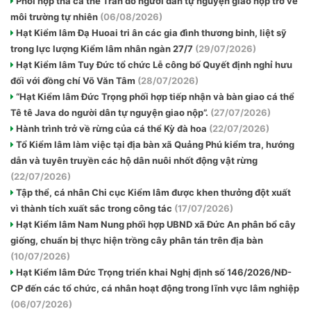
Phối hợp thả cá thể Trăn do người dân tự nguyện giao nộp trở về
môi trường tự nhiên
(06/08/2026)
Hạt Kiểm lâm Đạ Huoai tri ân các gia đình thương binh, liệt sỹ
trong lực lượng Kiểm lâm nhân ngàn 27/7
(29/07/2026)
Hạt Kiểm lâm Tuy Đức tổ chức Lễ công bố Quyết định nghỉ hưu
đối với đồng chí Võ Văn Tâm
(28/07/2026)
“Hạt Kiểm lâm Đức Trọng phối hợp tiếp nhận và bàn giao cá thể
Tê tê Java do người dân tự nguyện giao nộp”.
(27/07/2026)
Hành trình trở về rừng của cá thể Kỳ đà hoa
(22/07/2026)
Tổ Kiểm lâm làm việc tại địa bàn xã Quảng Phú kiểm tra, hướng
dẫn và tuyên truyền các hộ dân nuôi nhốt động vật rừng
(22/07/2026)
Tập thể, cá nhân Chi cục Kiểm lâm được khen thưởng đột xuất
vì thành tích xuất sắc trong công tác
(17/07/2026)
Hạt Kiểm lâm Nam Nung phối hợp UBND xã Đức An phân bổ cây
giống, chuẩn bị thực hiện trồng cây phân tán trên địa bàn
(10/07/2026)
Hạt Kiểm lâm Đức Trọng triển khai Nghị định số 146/2026/NĐ-
CP đến các tổ chức, cá nhân hoạt động trong lĩnh vực lâm nghiệp
(06/07/2026)