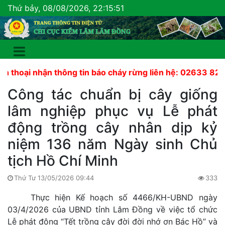
Thứ bảy, 08/08/2026, 22:15:52
nhận thông tin báo cháy rừng liên hệ: 02633 822 441
Công tác chuẩn bị cây giống
lâm nghiệp phục vụ Lễ phát
động trồng cây nhân dịp kỷ
niệm 136 năm Ngày sinh Chủ
tịch Hồ Chí Minh
Thứ Tư 13/05/2026 09:44
333
Thực hiện Kế hoạch số 4466/KH-UBND ngày
03/4/2026 của UBND tỉnh Lâm Đồng về việc tổ chức
Lễ phát động “Tết trồng cây đời đời nhớ ơn Bác Hồ” và