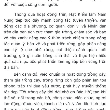
đối với cuộc sống con người.
Thông qua hoạt động trên, Hạt Kiểm lâm Nam
Nung tiếp tục đẩy mạnh công tác tuyên truyền, vận
động các địa phương, cơ quan, đơn vị và Nhân dân
trên địa bàn tích cực tham gia trồng, chăm sóc và bảo
vệ cây xanh; nâng cao ý thức trách nhiệm trong công
tác quản lý, bảo vệ và phát triển rừng; góp phần nâng
cao tỷ lệ che phủ rừng, cải thiện cảnh quan môi
trường, giữ gìn cân bằng sinh thái và thực hiện hiệu
quả các mục tiêu phát triển lâm nghiệp bền vững trên
địa bàn.
Bên cạnh đó, việc chuẩn bị hoạt động trồng cây,
tham gia trồng cây, trồng rừng còn góp phần lan tỏa
phong trào thi đua yêu nước, phát huy truyền thống
tốt đẹp “Tết trồng cây đời đời nhớ ơn Bác Hồ”, tạo khí
thế sôi nổi trong cán bộ, công chức, viên chức, người
lao động, đoàn viên, thanh niên và Nhân dân tích cực
tham gia các hoạt động trồng rừng, trồng cây xanh,