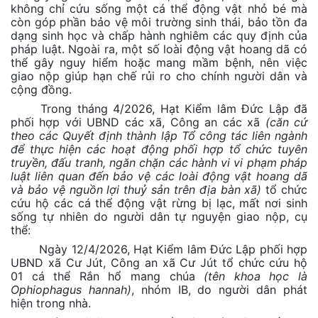
không chỉ cứu sống một cá thể động vật nhỏ bé mà
còn góp phần bảo vệ môi trường sinh thái, bảo tồn đa
dạng sinh học và chấp hành nghiêm các quy định của
pháp luật. Ngoài ra, một số loài động vật hoang dã có
thể gây nguy hiểm hoặc mang mầm bệnh, nên việc
giao nộp giúp hạn chế rủi ro cho chính người dân và
cộng đồng.
Trong tháng 4/2026, Hạt Kiểm lâm Đức Lập đã
phối hợp với UBND các xã, Công an các xã
(căn cứ
theo các Quyết định thành lập Tổ công tác liên ngành
để thực hiện các hoạt động phối hợp tổ chức tuyên
truyền, đấu tranh, ngăn chặn các hành vi vi phạm pháp
luật liên quan đến bảo vệ các loài động vật hoang dã
và bảo vệ nguồn lợi thuỷ sản trên địa bàn xã)
tổ chức
cứu hộ các cá thể động vật rừng bị lạc, mất nơi sinh
sống tự nhiên do người dân tự nguyện giao nộp, cụ
thể:
Ngày 12/4/2026, Hạt Kiểm lâm Đức Lập phối hợp
UBND xã Cư Jút, Công an xã Cư Jút tổ chức cứu hộ
01 cá thể Rắn hổ mang chúa
(tên khoa học là
Ophiophagus hannah)
, nhóm IB, do người dân phát
hiện trong nhà.