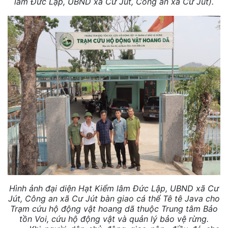
lâm Đức Lập, UBND xã Cư Jút, Công an xã Cư Jút).
Hình ảnh đại diện Hạt Kiểm lâm Đức Lập, UBND xã Cư
Jút, Công an xã Cư Jút bàn giao cá thể
Tê tê Java cho
Trạm cứu hộ động vật hoang dã thuộc Trung tâm Bảo
tồn Voi, cứu hộ động vật và quản lý bảo vệ rừng
.