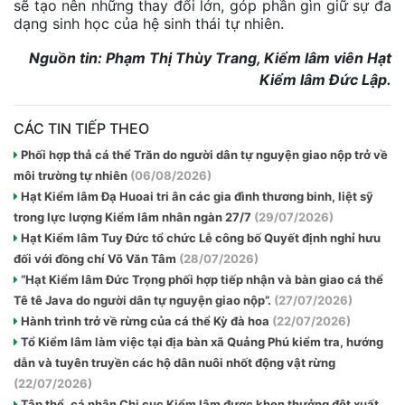
sẽ tạo nên những thay đổi lớn, góp phần gìn giữ sự đa
dạng sinh học của hệ sinh thái tự nhiên.
Nguồn tin: Phạm Thị Thùy Trang, Kiểm lâm viên Hạt
Kiểm lâm Đức Lập.
CÁC TIN TIẾP THEO
Phối hợp thả cá thể Trăn do người dân tự nguyện giao nộp trở về
môi trường tự nhiên
(06/08/2026)
Hạt Kiểm lâm Đạ Huoai tri ân các gia đình thương binh, liệt sỹ
trong lực lượng Kiểm lâm nhân ngàn 27/7
(29/07/2026)
Hạt Kiểm lâm Tuy Đức tổ chức Lễ công bố Quyết định nghỉ hưu
đối với đồng chí Võ Văn Tâm
(28/07/2026)
“Hạt Kiểm lâm Đức Trọng phối hợp tiếp nhận và bàn giao cá thể
Tê tê Java do người dân tự nguyện giao nộp”.
(27/07/2026)
Hành trình trở về rừng của cá thể Kỳ đà hoa
(22/07/2026)
Tổ Kiểm lâm làm việc tại địa bàn xã Quảng Phú kiểm tra, hướng
dẫn và tuyên truyền các hộ dân nuôi nhốt động vật rừng
(22/07/2026)
Tập thể, cá nhân Chi cục Kiểm lâm được khen thưởng đột xuất