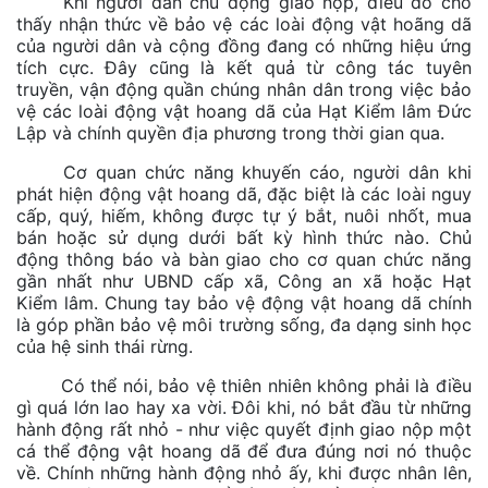
Khi người dân chủ động giao nộp, điều đó cho
thấy nhận thức về bảo vệ các loài động vật hoãng dã
của người dân và cộng đồng đang có những hiệu ứng
tích cực. Đây cũng là kết quả từ công tác tuyên
truyền, vận động quần chúng nhân dân trong việc bảo
vệ các loài động vật hoang dã
của Hạt Kiểm lâm Đức
Lập và chính quyền địa phương trong thời gian qua.
Cơ quan chức năng khuyến cáo, người dân khi
phát hiện động vật hoang dã, đặc biệt là các loài nguy
cấp, quý, hiếm, không được tự ý bắt, nuôi nhốt, mua
bán hoặc sử dụng dưới bất kỳ hình thức nào. Chủ
động thông báo và bàn giao cho cơ quan chức năng
gần nhất như UBND cấp xã, Công an xã hoặc Hạt
Kiểm lâm. Chung tay bảo vệ động vật hoang dã chính
là góp phần bảo vệ môi trường sống, đa dạng sinh học
của hệ sinh thái rừng.
Có thể nói, bảo vệ thiên nhiên không phải là điều
gì quá lớn lao hay xa vời. Đôi khi, nó bắt đầu từ những
hành động rất nhỏ - như việc quyết định giao nộp một
cá thể động vật hoang dã để đưa đúng nơi nó thuộc
về. Chính những hành động nhỏ ấy, khi được nhân lên,