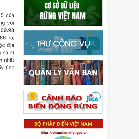
25 của
ng với
409.98
.66 ha;
ộc địa
 sá đi
n nhất
y tình