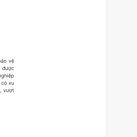
bảo vệ
ụ được
nghiệp
g có xu
, vượt