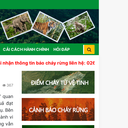
CẢI CÁCH HÀNH CHÍNH
HỎI ĐÁP
ng tin báo cháy rừng liên hệ: 02633 822 441
367
” quan
uả đạt
ụ. Bên
ành vi
ng vẫn