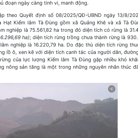
hủ đoạn ngày càng tinh vi, manh động.
lập theo Quyết định số 08/2025/QĐ-UBND ngày 13/8/20
a Hạt Kiểm lâm Tà Đùng gồm xã Quảng Khê và xã Tà Đù
âm nghiệp là 75.561,82 ha trong đó diện tích có rừng là 31.
 6.296,69 ha)
; diện tích rừng trồng chưa thành rừng là 930
lâm nghiệp là 16.220,79 ha. Do đặc thù diện tích rừng thu
ng lồ ô, xen kẽ với diện tích canh tác của người dân, đường
 rừng của lực lượng Kiểm lâm Tà Đùng gặp nhiều khó khă
àng nông sản tăng là một trong những nguyên nhân thúc đẩ