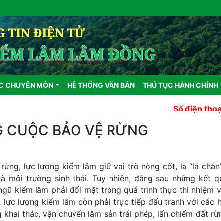
ỰC CHUYÊN MÔN
HỆ THỐNG VĂN BẢN
THỦ TỤC HÀNH CHÍNH
Số điện thoại nhận thô
G CUỘC BẢO VỆ RỪNG
rừng, lực lượng kiểm lâm giữ vai trò nòng cốt, là “lá chắn
và môi trường sinh thái. Tuy nhiên, đằng sau những kết q
gũ kiểm lâm phải đối mặt trong quá trình thực thi nhiệm v
 lực lượng kiểm lâm còn phải trực tiếp đấu tranh với các h
g khai thác, vận chuyển lâm sản trái phép, lấn chiếm đất rừ