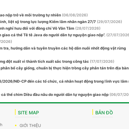
ao nộp trở về môi trường tự nhiên
(06/08/2026)
inh, liệt sỹ trong lực lượng Kiểm lâm nhân ngàn 27/7
(29/07/2026)
nh nghỉ hưu đối với đồng chí Võ Văn Tâm
(28/07/2026)
 giao cá thể Tê tê Java do người dân tự nguyện giao nộp”.
(27/07/202
/2026)
m tra, hướng dẫn và tuyên truyền các hộ dân nuôi nhốt động vật rừng
g đột xuất vì thành tích xuất sắc trong công tác
(17/07/2026)
ân bổ cây giống, chuẩn bị thực hiện trồng cây phân tán trên địa bàn
46/2026/NĐ-CP đến các tổ chức, cá nhân hoạt động trong lĩnh vực lâm
ộ cá thể chim Diều đầu nâu do người dân tự nguyện giao nộp
(06/07/20
SITE MAP
BẢN ĐỒ
nh
GIỚI THIỆU