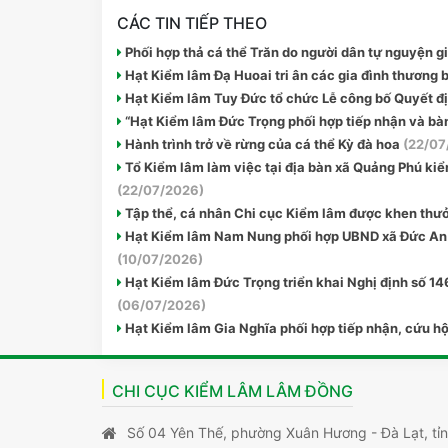
CÁC TIN TIẾP THEO
Phối hợp thả cá thể Trăn do người dân tự nguyện gi
Hạt Kiểm lâm Đạ Huoai tri ân các gia đình thương b
Hạt Kiểm lâm Tuy Đức tổ chức Lễ công bố Quyết đị
“Hạt Kiểm lâm Đức Trọng phối hợp tiếp nhận và bàn
Hành trình trở về rừng của cá thể Kỳ đà hoa
(22/07
Tổ Kiểm lâm làm việc tại địa bàn xã Quảng Phú kiể
(22/07/2026)
Tập thể, cá nhân Chi cục Kiểm lâm được khen thưởn
Hạt Kiểm lâm Nam Nung phối hợp UBND xã Đức An ph
(10/07/2026)
Hạt Kiểm lâm Đức Trọng triển khai Nghị định số 1
(06/07/2026)
Hạt Kiểm lâm Gia Nghĩa phối hợp tiếp nhận, cứu h
CHI CỤC KIỂM LÂM LÂM ĐỒNG
Số 04 Yên Thế, phường Xuân Hương - Đà Lạt, tỉ