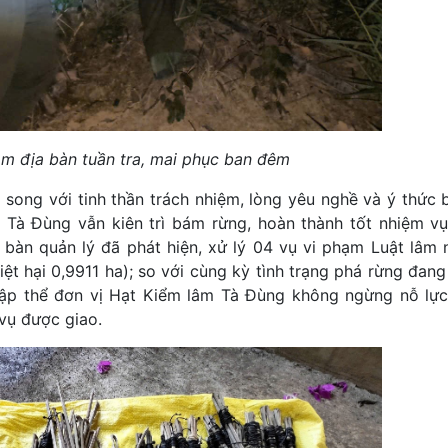
âm địa bàn tuần tra, mai phục ban đêm
 song với tinh thần trách nhiệm, lòng yêu nghề và ý thức 
âm Tà Đùng vẫn kiên trì bám rừng, hoàn thành tốt nhiệm v
 bàn quản lý đã phát hiện, xử lý 04 vụ vi phạm Luật lâm 
iệt hại 0,9911 ha); so với cùng kỳ tình trạng phá rừng đan
 tập thể đơn vị Hạt Kiểm lâm Tà Đùng không ngừng nỗ lực
vụ được giao.