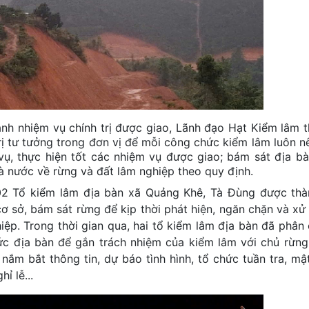
ành nhiệm vụ chính trị được giao, Lãnh đạo Hạt Kiểm lâm 
trị tư tưởng trong đơn vị để mỗi công chức kiểm lâm luôn n
 vụ, thực hiện tốt các nhiệm vụ được giao; bám sát địa bà
hà nước về rừng và đất lâm nghiệp theo quy định.
 02 Tổ kiểm lâm địa bàn xã Quảng Khê, Tà Đùng được thà
 sở, bám sát rừng để kịp thời phát hiện, ngăn chặn và xử 
iệp. Trong thời gian qua, hai tổ kiểm lâm địa bàn đã phân 
c địa bàn để gắn trách nhiệm của kiểm lâm với chủ rừng
nắm bắt thông tin, dự báo tình hình, tổ chức tuần tra, mậ
ỉ lễ...