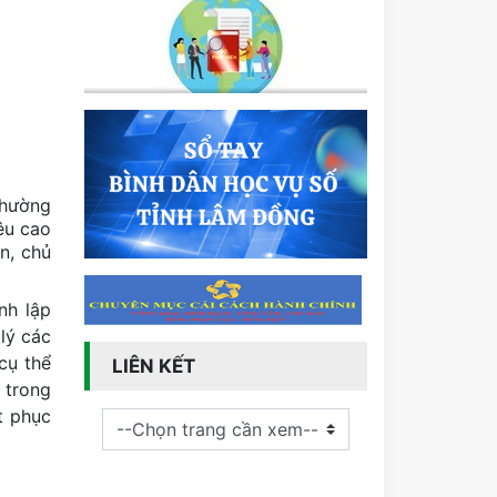
thường
êu cao
n, chủ
nh lập
lý các
cụ thể
LIÊN KẾT
 trong
t phục